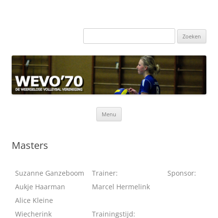
Zoeken
naar:
Ga
Menu
naar
de
inhoud
Masters
Suzanne Ganzeboom
Trainer:
Sponsor:
Aukje Haarman
Marcel Hermelink
Alice Kleine
Wiecherink
Trainingstijd: