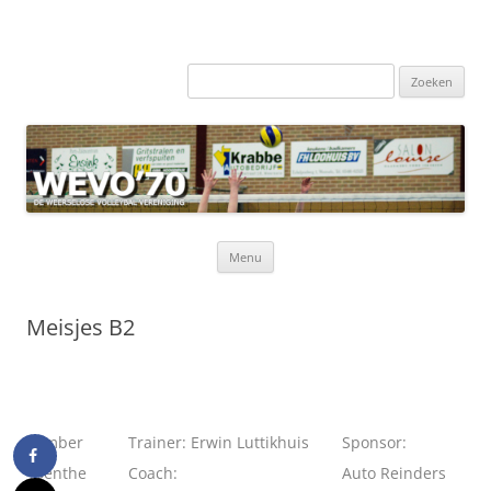
Zoeken
naar:
Ga
Menu
naar
de
inhoud
Meisjes B2
Amber
Trainer: Erwin Luttikhuis
Sponsor:
Benthe
Coach:
Auto Reinders