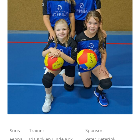
Suus
Trainer:
Sponsor:
Fenna
Iris Kok en Linde Kok
Peter Deterink