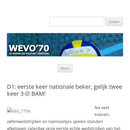
Zoeken
naar:
Ga
Menu
naar
de
inhoud
D1: eerste keer nationale beker, gelijk twee
keer 3-0! BAM!
Na veel
trainen,
oefenwedstrijden en toernooitjes spelen stonden
afgelopen zaterdag onze eerste echte wedstrijden van het