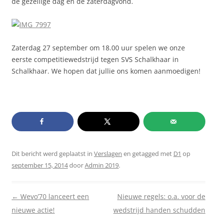
de gezellige dag en de zaterdagvond.
Zaterdag 27 september om 18.00 uur spelen we onze
eerste competitiewedstrijd tegen SVS Schalkhaar in
Schalkhaar. We hopen dat jullie ons komen aanmoedigen!
Dit bericht werd geplaatst in
Verslagen
en getagged met
D1
op
september 15, 2014
door
Admin 2019
.
Berichtnavigatie
←
Wevo’70 lanceert een
Nieuwe regels: o.a. voor de
nieuwe actie!
wedstrijd handen schudden