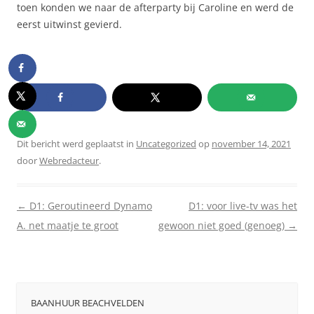
toen konden we naar de afterparty bij Caroline en werd de
eerst uitwinst gevierd.
Dit bericht werd geplaatst in
Uncategorized
op
november 14, 2021
door
Webredacteur
.
Berichtnavigatie
←
D1: Geroutineerd Dynamo
D1: voor live-tv was het
A. net maatje te groot
gewoon niet goed (genoeg)
→
BAANHUUR BEACHVELDEN