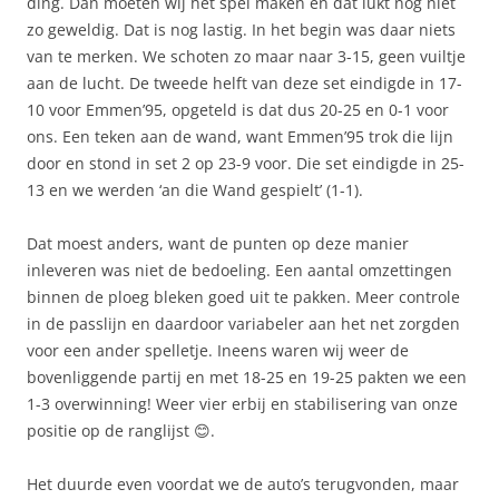
ding. Dan moeten wij het spel maken en dat lukt nog niet
zo geweldig. Dat is nog lastig. In het begin was daar niets
van te merken. We schoten zo maar naar 3-15, geen vuiltje
aan de lucht. De tweede helft van deze set eindigde in 17-
10 voor Emmen’95, opgeteld is dat dus 20-25 en 0-1 voor
ons. Een teken aan de wand, want Emmen’95 trok die lijn
door en stond in set 2 op 23-9 voor. Die set eindigde in 25-
13 en we werden ‘an die Wand gespielt’ (1-1).
Dat moest anders, want de punten op deze manier
inleveren was niet de bedoeling. Een aantal omzettingen
binnen de ploeg bleken goed uit te pakken. Meer controle
in de passlijn en daardoor variabeler aan het net zorgden
voor een ander spelletje. Ineens waren wij weer de
bovenliggende partij en met 18-25 en 19-25 pakten we een
1-3 overwinning! Weer vier erbij en stabilisering van onze
positie op de ranglijst 😊.
Het duurde even voordat we de auto’s terugvonden, maar