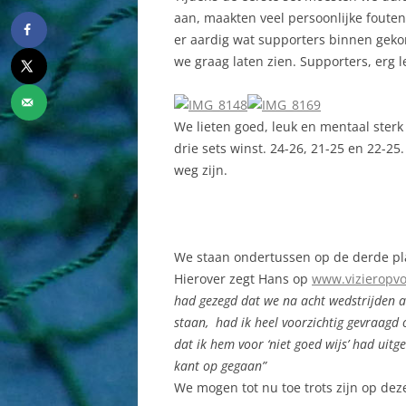
aan, maakten veel persoonlijke foute
er aardig wat supporters binnen geko
we graag laten zien. Supporters, erg l
We lieten goed, leuk en mentaal sterk
drie sets winst. 24-26, 21-25 en 22-2
weg zijn.
We staan ondertussen op de derde pl
Hierover zegt Hans op
www.vizieropvol
had gezegd dat we na acht wedstrijden a
staan, had ik heel voorzichtig gevraagd of
dat ik hem voor ‘niet goed wijs’ had ui
kant op gegaan”
We mogen tot nu toe trots zijn op deze