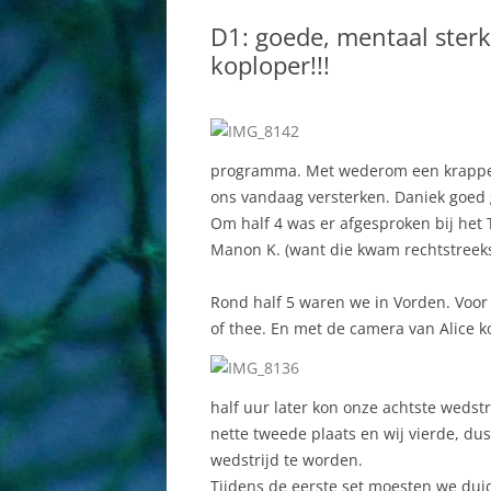
BESTUUR
DAMES
D1: goede, mentaal sterk
COMMISSIES
HEREN
koploper!!!
AAN EN AFMELDEN
JEUGD AB
SPORTHAL
MINIS
programma. Met wederom een krappe 
HISTORIE
RECREAN
ons vandaag versterken. Daniek goed
Om half 4 was er afgesproken bij het 
WEBSITE
Manon K. (want die kwam rechtstreek
Rond half 5 waren we in Vorden. Voor
of thee. En met de camera van Alice
half uur later kon onze achtste wedst
nette tweede plaats en wij vierde, du
wedstrijd te worden.
Tijdens de eerste set moesten we duid