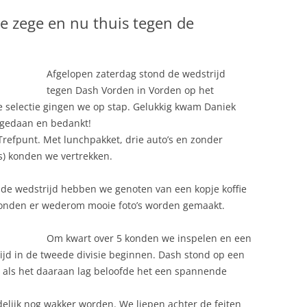
DAMES 1
e zege en nu thuis tegen de
DAMES 2
HEREN 1
C
DAMES 3
MEISJES B1
Afgelopen zaterdag stond de wedstrijd
DAMES 4
MEISJES B2
tegen Dash Vorden in Vorden op het
selectie gingen we op stap. Gelukkig kwam Daniek
TEN
DAMES 5
MEISJES B3
RECREANTEN
 gedaan en bedankt!
Trefpunt. Met lunchpakket, drie auto’s en zonder
DAMES 6
MEISJES C1
s) konden we vertrekken.
DAMES 7
 de wedstrijd hebben we genoten van een kopje koffie
 konden er wederom mooie foto’s worden gemaakt.
Om kwart over 5 konden we inspelen en een
rijd in de tweede divisie beginnen. Dash stond op een
s als het daaraan lag beloofde het een spannende
elijk nog wakker worden. We liepen achter de feiten