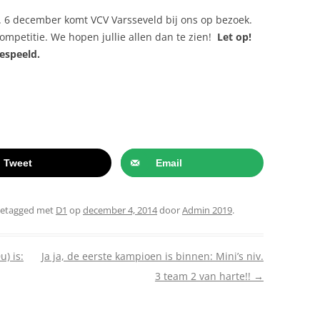
 6 december komt VCV Varsseveld bij ons op bezoek.
competitie. We hopen jullie allen dan te zien!
Let op!
espeeld.
Tweet
Email
getagged met
D1
op
december 4, 2014
door
Admin 2019
.
) is:
Ja ja, de eerste kampioen is binnen: Mini’s niv.
3 team 2 van harte!!
→