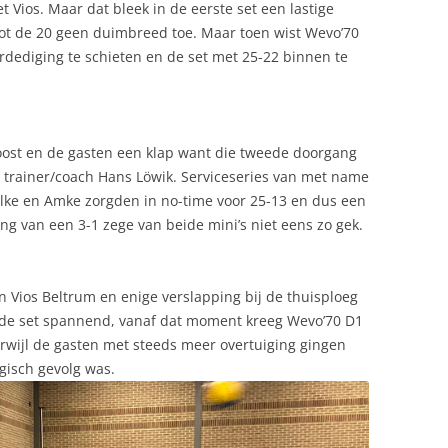
 Vios. Maar dat bleek in de eerste set een lastige
ot de 20 geen duimbreed toe. Maar toen wist Wevo’70
erdediging te schieten en de set met 25-22 binnen te
boost en de gasten een klap want die tweede doorgang
 trainer/coach Hans Löwik. Serviceseries van met name
Elke en Amke zorgden in no-time voor 25-13 en dus een
ng van een 3-1 zege van beide mini’s niet eens zo gek.
 Vios Beltrum en enige verslapping bij de thuisploeg
erde set spannend, vanaf dat moment kreeg Wevo’70 D1
erwijl de gasten met steeds meer overtuiging gingen
gisch gevolg was.