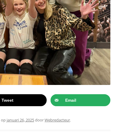
Tweet
Email
op
januari 26, 2025
door
Webredacteur
.