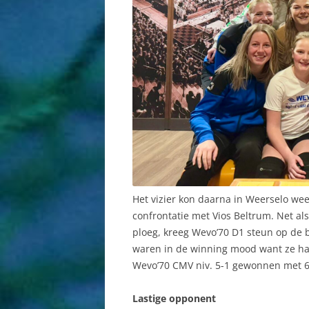
Het vizier kon daarna in Weerselo wee
confrontatie met Vios Beltrum. Net a
ploeg, kreeg Wevo’70 D1 steun op de 
waren in de winning mood want ze ha
Wevo’70 CMV niv. 5-1 gewonnen met 6
Lastige opponent