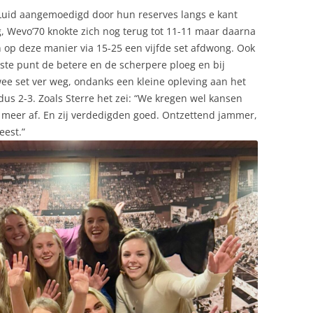
. Luid aangemoedigd door hun reserves langs e kant
, Wevo’70 knokte zich nog terug tot 11-11 maar daarna
n op deze manier via 15-25 een vijfde set afdwong. Ook
ste punt de betere en de scherpere ploeg en bij
wee set ver weg, ondanks een kleine opleving aan het
dus 2-3. Zoals Sterre het zei: “We kregen wel kansen
meer af. En zij verdedigden goed. Ontzettend jammer,
eest.”