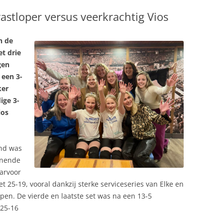
DAMES 1
vastloper versus veerkrachtig Vios
DAMES 2
HEREN 1
n de
C
DAMES 3
MEISJES B1
t drie
DAMES 4
MEISJES B2
gen
 een 3-
TEN
DAMES 5
MEISJES B3
RECREANTEN
ker
ige 3-
DAMES 6
MEISJES C1
ios
DAMES 7
nd was
nnende
arvoor
25-19, vooral dankzij sterke serviceseries van Elke en
lpen. De vierde en laatste set was na een 13-5
 25-16