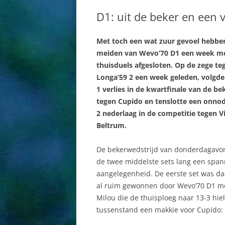
BESTUUR
DAMES
D1: uit de beker en een 
COMMISSIES
HEREN
Met toch een wat zuur gevoel hebbe
AAN EN AFMELDEN
JEUGD AB
meiden van Wevo’70 D1 een week me
SPORTHAL
MINIS
thuisduels afgesloten. Op de zege te
Longa’59 2 een week geleden, volgde
HISTORIE
RECREAN
1 verlies in de kwartfinale van de be
tegen Cupido en tenslotte een onnod
WEBSITE
2 nederlaag in de competitie tegen V
Beltrum.
De bekerwedstrijd van donderdagavo
de twee middelste sets lang een spa
aangelegenheid. De eerste set was da
al ruim gewonnen door Wevo’70 D1 met 
Milou die de thuisploeg naar 13-3 hie
tussenstand een makkie voor Cupido: