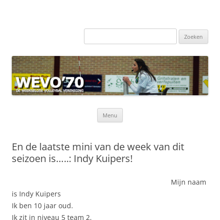
Zoeken
naar:
Ga
Menu
naar
de
inhoud
En de laatste mini van de week van dit
seizoen is…..: Indy Kuipers!
Mijn naam
is Indy Kuipers
Ik ben 10 jaar oud.
Ik zit in niveau 5 team 2.