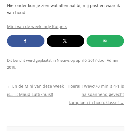
Hieronder kun je zien wat allemaal bij mij past en waar ik
van houd:
Mini van de week Indy Kuipers
Dit bericht werd geplaatst in
Nieuws
op
april 6, 2017
door
Admin
2019
.
Berichtnavigatie
←
En de Mini van deze Week
Hoera!!! Wevo’70 mini’s 4-1 is
is……: Maud Luttikhuis!!
na spannend gevecht
kampioen in hoofdklasse!
→