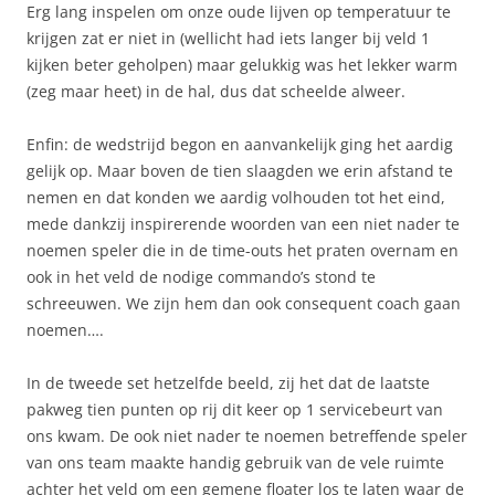
Erg lang inspelen om onze oude lijven op temperatuur te
krijgen zat er niet in (wellicht had iets langer bij veld 1
kijken beter geholpen) maar gelukkig was het lekker warm
(zeg maar heet) in de hal, dus dat scheelde alweer.
Enfin: de wedstrijd begon en aanvankelijk ging het aardig
gelijk op. Maar boven de tien slaagden we erin afstand te
nemen en dat konden we aardig volhouden tot het eind,
mede dankzij inspirerende woorden van een niet nader te
noemen speler die in de time-outs het praten overnam en
ook in het veld de nodige commando’s stond te
schreeuwen. We zijn hem dan ook consequent coach gaan
noemen….
In de tweede set hetzelfde beeld, zij het dat de laatste
pakweg tien punten op rij dit keer op 1 servicebeurt van
ons kwam. De ook niet nader te noemen betreffende speler
van ons team maakte handig gebruik van de vele ruimte
achter het veld om een gemene floater los te laten waar de