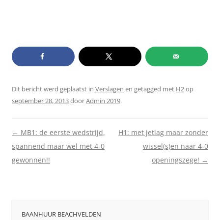
Dit bericht werd geplaatst in
Verslagen
en getagged met
H2
op
september 28, 2013
door
Admin 2019
.
Berichtnavigatie
←
MB1: de eerste wedstrijd,
H1: met jetlag maar zonder
spannend maar wel met 4-0
wissel(s)en naar 4-0
gewonnen!!
openingszege!
→
BAANHUUR BEACHVELDEN