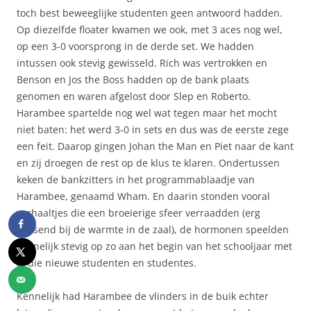
toch best beweeglijke studenten geen antwoord hadden.
Op diezelfde floater kwamen we ook, met 3 aces nog wel,
op een 3-0 voorsprong in de derde set. We hadden
intussen ook stevig gewisseld. Rich was vertrokken en
Benson en Jos the Boss hadden op de bank plaats
genomen en waren afgelost door Slep en Roberto.
Harambee spartelde nog wel wat tegen maar het mocht
niet baten: het werd 3-0 in sets en dus was de eerste zege
een feit. Daarop gingen Johan the Man en Piet naar de kant
en zij droegen de rest op de klus te klaren. Ondertussen
keken de bankzitters in het programmablaadje van
Harambee, genaamd Wham. En daarin stonden vooral
verhaaltjes die een broeierige sfeer verraadden (erg
passend bij de warmte in de zaal), de hormonen speelden
kennelijk stevig op zo aan het begin van het schooljaar met
al die nieuwe studenten en studentes.
Kennelijk had Harambee de vlinders in de buik echter