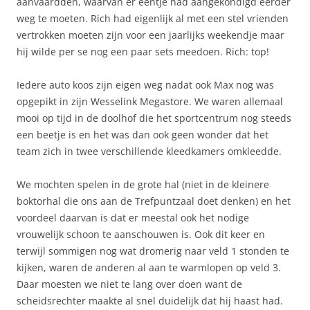
aanvaardden, waarvan er eentje had aangekondigd eerder
weg te moeten. Rich had eigenlijk al met een stel vrienden
vertrokken moeten zijn voor een jaarlijks weekendje maar
hij wilde per se nog een paar sets meedoen. Rich: top!
Iedere auto koos zijn eigen weg nadat ook Max nog was
opgepikt in zijn Wesselink Megastore. We waren allemaal
mooi op tijd in de doolhof die het sportcentrum nog steeds
een beetje is en het was dan ook geen wonder dat het
team zich in twee verschillende kleedkamers omkleedde.
We mochten spelen in de grote hal (niet in de kleinere
boktorhal die ons aan de Trefpuntzaal doet denken) en het
voordeel daarvan is dat er meestal ook het nodige
vrouwelijk schoon te aanschouwen is. Ook dit keer en
terwijl sommigen nog wat dromerig naar veld 1 stonden te
kijken, waren de anderen al aan te warmlopen op veld 3.
Daar moesten we niet te lang over doen want de
scheidsrechter maakte al snel duidelijk dat hij haast had.