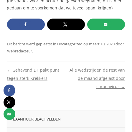
(de spaties voor en achter de @ even weghalen, dit is hier
gedaan om te voorkomen dat we teveel spam krijgen)
Dit bericht werd geplaatst in
Uncategorized
op
maart 10, 2020
door
Webredacteur
.
Berichtnavigatie
←
Gehavend D1 pakt punt
Alle wedstrijden de rest van
tegen sterk Krekkers
de maand afgelast door
coronavirus
→
BAANHUUR BEACHVELDEN