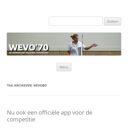
Zoeken
naar:
Ga
Menu
naar
de
inhoud
TAG ARCHIEVEN:
NEVOBO
Nu ook een officiële app voor de
competitie