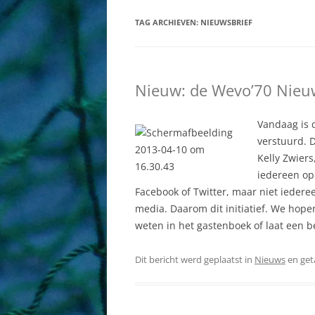
BESTUUR
DAMES
TAG ARCHIEVEN:
NIEUWSBRIEF
COMMISSIES
HEREN
AAN EN AFMELDEN
JEUGD AB
Nieuw: de Wevo’70 Nieuw
SPORTHAL
MINIS
HISTORIE
RECREAN
Vandaag is 
verstuurd. 
WEBSITE
Kelly Zwier
iedereen op 
Facebook of Twitter, maar niet iederee
media. Daarom dit initiatief. We hopen 
weten in het gastenboek of laat een b
Dit bericht werd geplaatst in
Nieuws
en ge