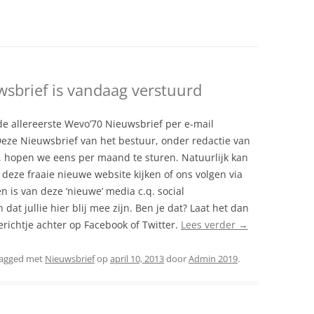
DAMES 1
DAMES 2
HEREN 1
C
DAMES 3
MEISJES B1
sbrief is vandaag verstuurd
DAMES 4
MEISJES B2
TEN
DAMES 5
MEISJES B3
RECREANTEN
de allereerste Wevo’70 Nieuwsbrief per e-mail
Deze Nieuwsbrief van het bestuur, onder redactie van
DAMES 6
MEISJES C1
s, hopen we eens per maand te sturen. Natuurlijk kan
deze fraaie nieuwe website kijken of ons volgen via
DAMES 7
n is van deze ‘nieuwe’ media c.q. social
dat jullie hier blij mee zijn. Ben je dat? Laat het dan
erichtje achter op Facebook of Twitter.
Lees verder
→
tagged met
Nieuwsbrief
op
april 10, 2013
door
Admin 2019
.