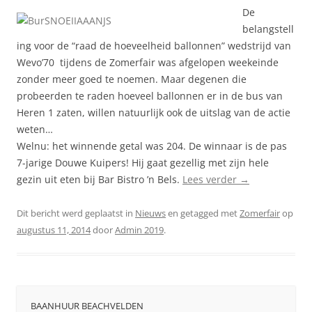
De
belangstell
ing voor de “raad de hoeveelheid ballonnen” wedstrijd van
Wevo’70 tijdens de Zomerfair was afgelopen weekeinde
zonder meer goed te noemen. Maar degenen die
probeerden te raden hoeveel ballonnen er in de bus van
Heren 1 zaten, willen natuurlijk ook de uitslag van de actie
weten…
Welnu: het winnende getal was 204. De winnaar is de pas
7-jarige Douwe Kuipers! Hij gaat gezellig met zijn hele
gezin uit eten bij Bar Bistro ’n Bels.
Lees verder
→
Dit bericht werd geplaatst in
Nieuws
en getagged met
Zomerfair
op
augustus 11, 2014
door
Admin 2019
.
BAANHUUR BEACHVELDEN