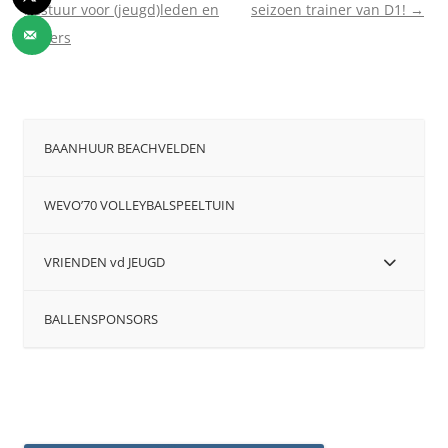
bestuur voor (jeugd)leden en
seizoen trainer van D1!
→
ouders
BAANHUUR BEACHVELDEN
WEVO’70 VOLLEYBALSPEELTUIN
VRIENDEN vd JEUGD
BALLENSPONSORS