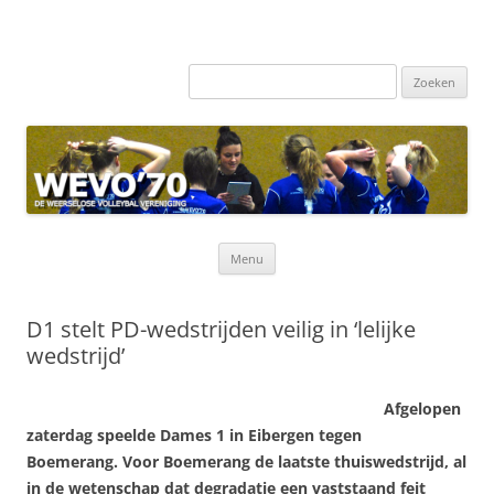
Zoeken
naar:
Ga
Menu
naar
de
inhoud
D1 stelt PD-wedstrijden veilig in ‘lelijke
wedstrijd’
Afgelopen
zaterdag speelde Dames 1 in Eibergen tegen
Boemerang. Voor Boemerang de laatste thuiswedstrijd, al
in de wetenschap dat degradatie een vaststaand feit