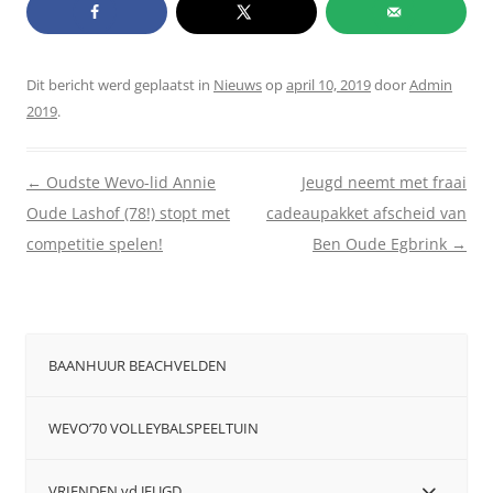
Dit bericht werd geplaatst in
Nieuws
op
april 10, 2019
door
Admin
2019
.
Berichtnavigatie
←
Oudste Wevo-lid Annie
Jeugd neemt met fraai
Oude Lashof (78!) stopt met
cadeaupakket afscheid van
competitie spelen!
Ben Oude Egbrink
→
BAANHUUR BEACHVELDEN
WEVO’70 VOLLEYBALSPEELTUIN
VRIENDEN vd JEUGD