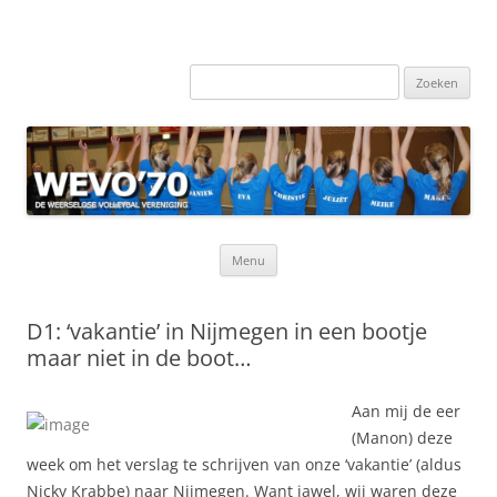
Zoeken
naar:
Ga
Menu
naar
de
inhoud
D1: ‘vakantie’ in Nijmegen in een bootje
maar niet in de boot…
Aan mij de eer
(Manon) deze
week om het verslag te schrijven van onze ‘vakantie’ (aldus
Nicky Krabbe) naar Nijmegen. Want jawel, wij waren deze