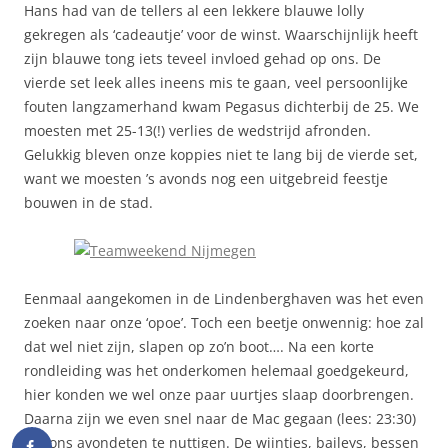
Hans had van de tellers al een lekkere blauwe lolly
gekregen als ‘cadeautje’ voor de winst. Waarschijnlijk heeft
zijn blauwe tong iets teveel invloed gehad op ons. De
vierde set leek alles ineens mis te gaan, veel persoonlijke
fouten langzamerhand kwam Pegasus dichterbij de 25. We
moesten met 25-13(!) verlies de wedstrijd afronden.
Gelukkig bleven onze koppies niet te lang bij de vierde set,
want we moesten ’s avonds nog een uitgebreid feestje
bouwen in de stad.
Eenmaal aangekomen in de Lindenberghaven was het even
zoeken naar onze ‘opoe’. Toch een beetje onwennig: hoe zal
dat wel niet zijn, slapen op zo’n boot…. Na een korte
rondleiding was het onderkomen helemaal goedgekeurd,
hier konden we wel onze paar uurtjes slaap doorbrengen.
Daarna zijn we even snel naar de Mac gegaan (lees: 23:30)
om ons avondeten te nuttigen. De wijntjes, baileys, bessen