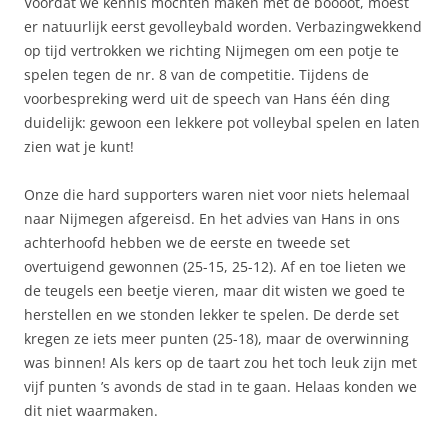
Voordat we kennis mochten maken met de boooot, moest
er natuurlijk eerst gevolleybald worden. Verbazingwekkend
op tijd vertrokken we richting Nijmegen om een potje te
spelen tegen de nr. 8 van de competitie. Tijdens de
voorbespreking werd uit de speech van Hans één ding
duidelijk: gewoon een lekkere pot volleybal spelen en laten
zien wat je kunt!
Onze die hard supporters waren niet voor niets helemaal
naar Nijmegen afgereisd. En het advies van Hans in ons
achterhoofd hebben we de eerste en tweede set
overtuigend gewonnen (25-15, 25-12). Af en toe lieten we
de teugels een beetje vieren, maar dit wisten we goed te
herstellen en we stonden lekker te spelen. De derde set
kregen ze iets meer punten (25-18), maar de overwinning
was binnen! Als kers op de taart zou het toch leuk zijn met
vijf punten ’s avonds de stad in te gaan. Helaas konden we
dit niet waarmaken.