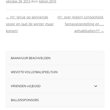
oktober 28, 2013
door
Admin 2019
.
Berichtnavigatie
←
H1: terug op winnende
H1: over (eigen) schoonheid,
spoor en laat de winter maar
fantasieopstelling en ….
komen!
gehaktballen?!?
→
BAANHUUR BEACHVELDEN
WEVO’70 VOLLEYBALSPEELTUIN
VRIENDEN vd JEUGD
BALLENSPONSORS