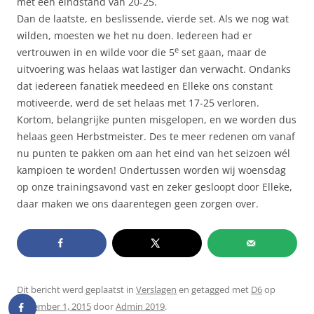
met een eindstand van 20-25.
Dan de laatste, en beslissende, vierde set. Als we nog wat
wilden, moesten we het nu doen. Iedereen had er
e
vertrouwen in en wilde voor die 5
set gaan, maar de
uitvoering was helaas wat lastiger dan verwacht. Ondanks
dat iedereen fanatiek meedeed en Elleke ons constant
motiveerde, werd de set helaas met 17-25 verloren.
Kortom, belangrijke punten misgelopen, en we worden dus
helaas geen Herbstmeister. Des te meer redenen om vanaf
nu punten te pakken om aan het eind van het seizoen wél
kampioen te worden! Ondertussen worden wij woensdag
op onze trainingsavond vast en zeker gesloopt door Elleke,
daar maken we ons daarentegen geen zorgen over.
Dit bericht werd geplaatst in
Verslagen
en getagged met
D6
op
november 1, 2015
door
Admin 2019
.