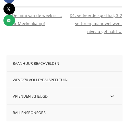
Berichtnavigatie
←
De mini van de week is….:
D1: verkeerde sporthal, 3-2
Fleur Meekenkamp!
verloren, maar wel weer
niveau gehaald
→
BAANHUUR BEACHVELDEN
WEVO’70 VOLLEYBALSPEELTUIN
VRIENDEN vd JEUGD
BALLENSPONSORS