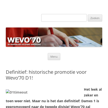
Zoeken
naar:
Ga
Menu
naar
de
inhoud
Definitief: historische promotie voor
Wevo’70 D1!
Het leek al
zeker en
toen weer niet. Maar nu is het dan definitief: Dames 1 is
gepromoveerd naar de tweede divisie! Wevo’70 zal