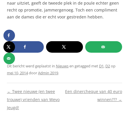
naar uitziet, geeft de tweede plek in de poule echter geen
recht op promotie, jammergenoeg. Toch een compliment
aan de dames die er echt voor gestreden hebben.
Dit bericht werd geplaatst in
Nieuws
en getagged met
D1
,
D2
op
mei 10, 2014
door
Admin 2019
.
Berichtnavigatie
←
Twee nieuwe (en twee
Een dinercheque van 40 euro
trouwe) vrienden van Wevo
winnen???
→
Jeugd!