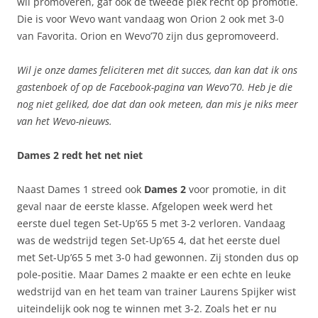
wil promoveren, gaf ook de tweede plek recht op promotie.
Die is voor Wevo want vandaag won Orion 2 ook met 3-0
van Favorita. Orion en Wevo’70 zijn dus gepromoveerd.
Wil je onze dames feliciteren met dit succes, dan kan dat ik ons
gastenboek of op de Facebook-pagina van Wevo’70. Heb je die
nog niet geliked, doe dat dan ook meteen, dan mis je niks meer
van het Wevo-nieuws.
Dames 2 redt het net niet
Naast Dames 1 streed ook
Dames 2
voor promotie, in dit
geval naar de eerste klasse. Afgelopen week werd het
eerste duel tegen Set-Up’65 5 met 3-2 verloren. Vandaag
was de wedstrijd tegen Set-Up’65 4, dat het eerste duel
met Set-Up’65 5 met 3-0 had gewonnen. Zij stonden dus op
pole-positie. Maar Dames 2 maakte er een echte en leuke
wedstrijd van en het team van trainer Laurens Spijker wist
uiteindelijk ook nog te winnen met 3-2. Zoals het er nu