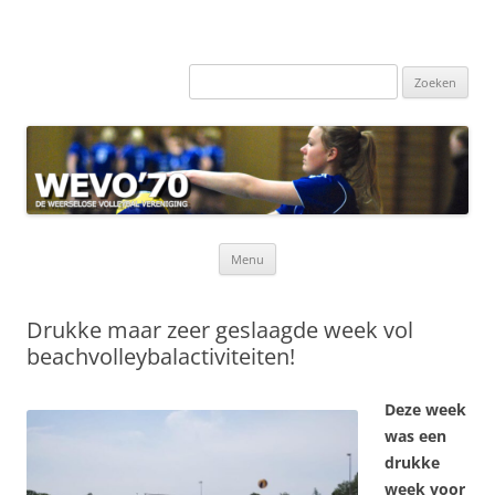
Zoeken
naar:
Ga
Menu
naar
de
inhoud
Drukke maar zeer geslaagde week vol
beachvolleybalactiviteiten!
Deze week
was een
drukke
week voor