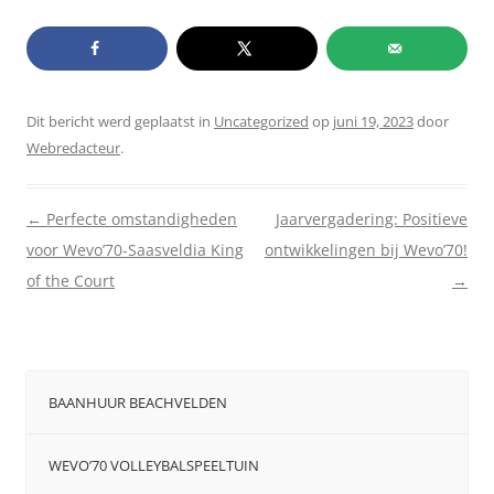
Dit bericht werd geplaatst in
Uncategorized
op
juni 19, 2023
door
Webredacteur
.
Berichtnavigatie
←
Perfecte omstandigheden
Jaarvergadering: Positieve
voor Wevo’70-Saasveldia King
ontwikkelingen bij Wevo’70!
of the Court
→
BAANHUUR BEACHVELDEN
WEVO’70 VOLLEYBALSPEELTUIN