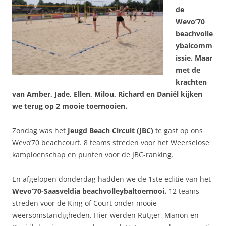
de
Wevo’70
beachvolle
ybalcomm
issie. Maar
met de
krachten
van Amber, Jade, Ellen, Milou, Richard en Daniël kijken
we terug op 2 mooie toernooien.
Zondag was het
Jeugd Beach Circuit (JBC)
te gast op ons
Wevo’70 beachcourt. 8 teams streden voor het Weerselose
kampioenschap en punten voor de JBC-ranking.
En afgelopen donderdag hadden we de 1ste editie van het
Wevo’70-Saasveldia beachvolleybaltoernooi.
12 teams
streden voor de King of Court onder mooie
weersomstandigheden. Hier werden Rutger, Manon en