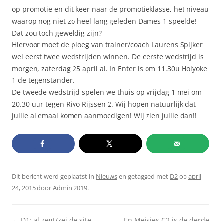
op promotie en dit keer naar de promotieklasse, het niveau
waarop nog niet zo heel lang geleden Dames 1 speelde!
Dat zou toch geweldig zijn?
Hiervoor moet de ploeg van trainer/coach Laurens Spijker
wel eerst twee wedstrijden winnen. De eerste wedstrijd is
morgen, zaterdag 25 april al. In Enter is om 11.30u Holyoke
1 de tegenstander.
De tweede wedstrijd spelen we thuis op vrijdag 1 mei om
20.30 uur tegen Rivo Rijssen 2. Wij hopen natuurlijk dat
jullie allemaal komen aanmoedigen! Wij zien jullie dan!!
Dit bericht werd geplaatst in
Nieuws
en getagged met
D2
op
april
24, 2015
door
Admin 2019
.
Berichtnavigatie
←
D1: al zegt/zei de site
En Meisjes C2 is de derde