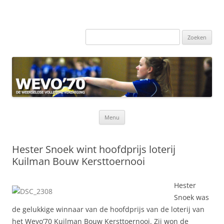
Zoeken
naar:
Ga
Menu
naar
de
inhoud
Hester Snoek wint hoofdprijs loterij
Kuilman Bouw Kersttoernooi
Hester
Snoek was
de gelukkige winnaar van de hoofdprijs van de loterij van
het Wevo’70 Kuilman Bouw Kersttoernooi. Zij won de