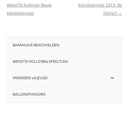
Wevo’70 Kuilman Bouw
Kersttoernooi 2013: de
Kersttoernooi!
foto’s!!!
→
BAANHUUR BEACHVELDEN
WEVO’70 VOLLEYBALSPEELTUIN
VRIENDEN vd JEUGD
BALLENSPONSORS