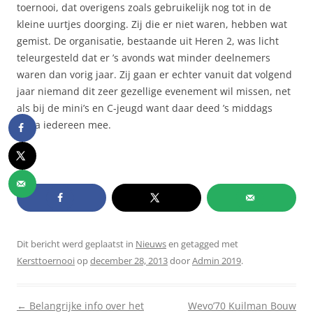
toernooi, dat overigens zoals gebruikelijk nog tot in de
kleine uurtjes doorging. Zij die er niet waren, hebben wat
gemist. De organisatie, bestaande uit Heren 2, was licht
teleurgesteld dat er ’s avonds wat minder deelnemers
waren dan vorig jaar. Zij gaan er echter vanuit dat volgend
jaar niemand dit zeer gezellige evenement wil missen, net
als bij de mini’s en C-jeugd want daar deed ’s middags
bijna iedereen mee.
Dit bericht werd geplaatst in
Nieuws
en getagged met
Kersttoernooi
op
december 28, 2013
door
Admin 2019
.
Berichtnavigatie
←
Belangrijke info over het
Wevo’70 Kuilman Bouw