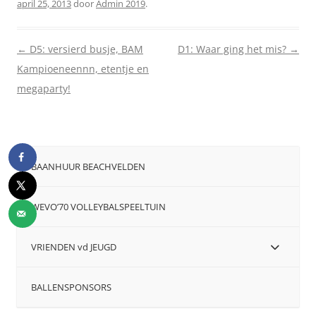
april 25, 2013
door
Admin 2019
.
Berichtnavigatie
←
D5: versierd busje, BAM
D1: Waar ging het mis?
→
Kampioeneennn, etentje en
megaparty!
BAANHUUR BEACHVELDEN
WEVO’70 VOLLEYBALSPEELTUIN
VRIENDEN vd JEUGD
BALLENSPONSORS