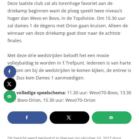
Deze laatste club zal als torenhoge favoriet aan de
driekamp beginnen want de ploeg speelt twee niveau’s
hoger dan Wevo en Bovo, in de Topdivisie. Om 15.30 uur
zal dames 1 de degens met Orion gaan kruisen. Alleen de
winnaar van deze driekamp gaat door naar de achtste
finales.
Met deze drie wedstrijden belooft het een mooie
volleybaldag te worden in ’t Trefpunt. Iedereen is van harte
welkom om bij de wedstrijden te komen kijken, de entree is
vrij. Dus kom Dames 1 aanmoedigen.
Het volledige speelschema:
11.30 uur: Wevo’70-Bovo, 13.30
uur: Bovo-Orion, 15.30 uur: Wevo’70-Orion
Dit bericht werd geplaatst in
Nieuws
op
oktober 16, 2017
door