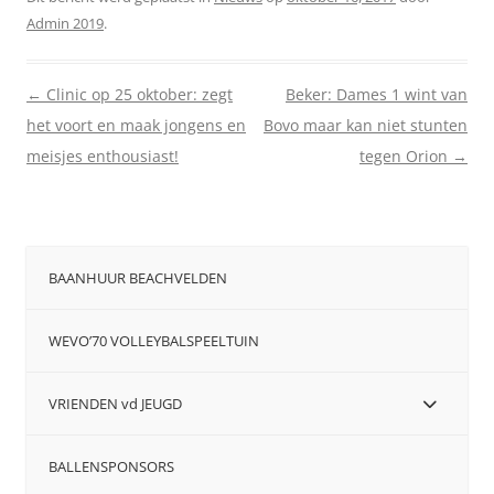
Admin 2019
.
Berichtnavigatie
←
Clinic op 25 oktober: zegt
Beker: Dames 1 wint van
het voort en maak jongens en
Bovo maar kan niet stunten
meisjes enthousiast!
tegen Orion
→
BAANHUUR BEACHVELDEN
WEVO’70 VOLLEYBALSPEELTUIN
VRIENDEN vd JEUGD
BALLENSPONSORS