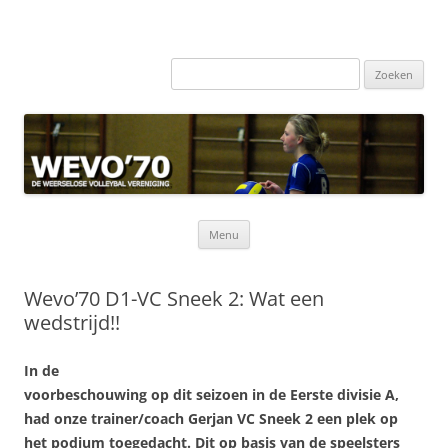
Zoeken
naar:
Ga
Menu
naar
de
inhoud
Wevo’70 D1-VC Sneek 2: Wat een
wedstrijd!!
In de
voorbeschouwing op dit seizoen in de Eerste divisie A,
had onze trainer/coach Gerjan VC Sneek 2 een plek op
het podium toegedacht. Dit op basis van de speelsters