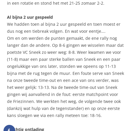
in een rotatie en stond het met 21-25 zomaar 2-2.
Al bijna 2 uur gespeeld
We hadden toen al bijna 2 uur gespeeld en toen moest er
dus nog een tiebreak volgen. En wat voor eentje….
Om en om werden de punten gemaakt, de ene rally nog
langer dan de andere. Op 8-6 gingen we wisselen maar dat
poetste VC Sneek zo weer weg: 8-8. Weer kwamen we voor
(11-8) maar een paar sterke ballen van Sneek en een paar
ongelukkige van ons later, stonden we opeens op 11-13
bijna met de rug tegen de muur. Een foute serve van Sneek
na onze tweede time-out en een ace van ons verder, was
het weer gelijk: 13-13. Na de tweede time-out van Sneek
gingen wij aanvallend in de fout: eerste matchpoint voor
de Friezinnen. We werkten het weg, de volgende twee ook
(dankzij wat hulp van de tegenstander) en op onze eerste
kans sloegen we via een rally meteen toe: 18-16.
Prachtig ontlading