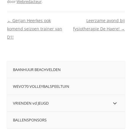
door
Webredacteur
.
Berichtnavigatie
←
Gerjan Heerkes ook
Leerzame avond bij
komend seizoen trainer van
fysiotherapie De Haere!
→
D1!
BAANHUUR BEACHVELDEN
WEVO’70 VOLLEYBALSPEELTUIN
VRIENDEN vd JEUGD
BALLENSPONSORS