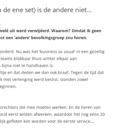
DAMES 1
 de ene set) is de andere niet…
DAMES 2
HEREN 1
k
C
DAMES 3
MEISJES B1
eweld uit werd verwijderd. Waarom? Omdat ik geen
DAMES 4
MEISJES B2
tot een ‘andere’ bevolkingsgroep zou horen.
TEN
DAMES 5
MEISJES B3
RECREANTEN
randerd. Nu was het ‘business as usual’ in een gezellig
 teams blijkbaar thuis achter elkaar aan
DAMES 6
MEISJES C1
bijna niet te handhaven is.
DAMES 7
tje en dat deden we dan ook braaf. Tegen de tijd dat
k met verlenging werd beslist, stonden zowel
beginnen.
dsrechters die mee moeten werken. En de heren van
tocol eerst wilden afwerken, waardoor het nog eens 20
ijk gefloten kon worden voor de eerste service….