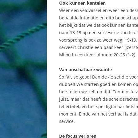
Ook kunnen kantelen
Weer een veldwissel en weer een desa
bepaalde intonatie en dito boodschap
het blijkt dat we dat ook kunnen kant
naar 13-19 op een serveserie van Isa. 
voorsprong is ook zo weer weg: 19-19
serveert Christie een paar keer ijzers
Milou in een keer binnen: 20-25 (1-2).
Van onschatbare waarde
So far, so good! Dan de 4e set die voo
dubbel! We starten goed en komen op 4-
herstellen we zelf op tijd. Tenminste 
juist, maar dat heeft de scheidsrechte
tellertafel, en het spel ligt maar liefs
moment. Einde van het verhaal is dat
service.
De focus verloren