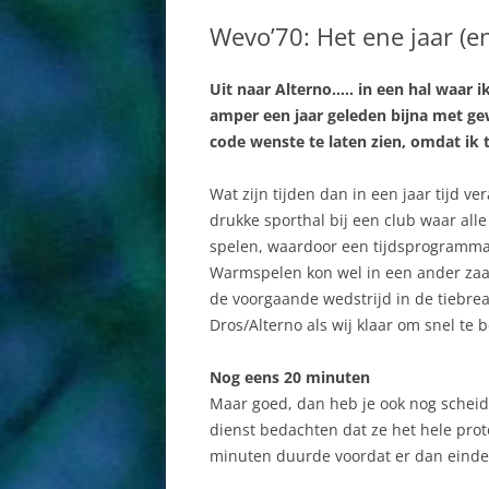
BESTUUR
DAMES
Wevo’70: Het ene jaar (en
COMMISSIES
HEREN
Uit naar Alterno….. in een hal waar i
AAN EN AFMELDEN
JEUGD AB
amper een jaar geleden bijna met g
SPORTHAL
MINIS
code wenste te laten zien, omdat ik 
HISTORIE
RECREAN
Wat zijn tijden dan in een jaar tijd ve
drukke sporthal bij een club waar alle
WEBSITE
spelen, waardoor een tijdsprogramma 
Warmspelen kon wel in een ander zaal
de voorgaande wedstrijd in de tiebrea
Dros/Alterno als wij klaar om snel te 
Nog eens 20 minuten
Maar goed, dan heb je ook nog schei
dienst bedachten dat ze het hele pro
minuten duurde voordat er dan eindel