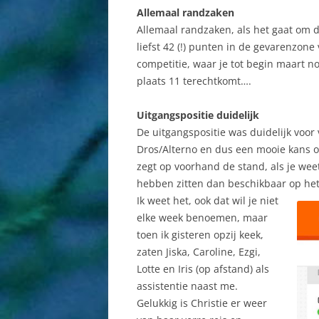
Allemaal randzaken
Allemaal randzaken, als het gaat om 
liefst 42 (!) punten in de gevarenzon
competitie, waar je tot begin maart n
plaats 11 terechtkomt….
Uitgangspositie duidelijk
De uitgangspositie was duidelijk voo
Dros/Alterno en dus een mooie kans 
zegt op voorhand de stand, als je wee
hebben zitten dan beschikbaar op het
Ik weet het, ook dat wil je niet
elke week benoemen, maar
toen ik gisteren opzij keek,
zaten Jiska, Caroline, Ezgi,
Lotte en Iris (op afstand) als
assistentie naast me.
Gelukkig is Christie er weer