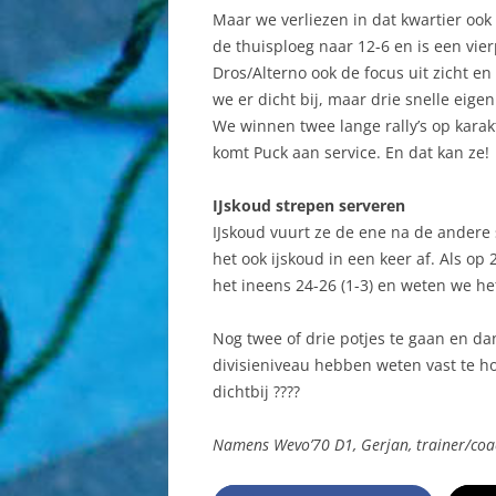
Maar we verliezen in dat kwartier ook 
de thuisploeg naar 12-6 en is een vie
Dros/Alterno ook de focus uit zicht e
we er dicht bij, maar drie snelle eige
We winnen twee lange rally’s op karak
komt Puck aan service. En dat kan ze!
IJskoud strepen serveren
IJskoud vuurt ze de ene na de andere 
het ook ijskoud in een keer af. Als op 
het ineens 24-26 (1-3) en weten we h
Nog twee of drie potjes te gaan en da
divisieniveau hebben weten vast te ho
dichtbij ????
Namens Wevo’70 D1, Gerjan, trainer/coa