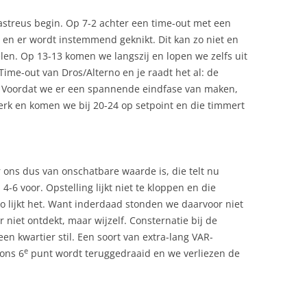
streus begin. Op 7-2 achter een time-out met een
 en er wordt instemmend geknikt. Dit kan zo niet en
elen. Op 13-13 komen we langszij en lopen we zelfs uit
Time-out van Dros/Alterno en je raadt het al: de
. Voordat we er een spannende eindfase van maken,
terk en komen we bij 20-24 op setpoint en die timmert
r ons dus van onschatbare waarde is, die telt nu
6 voor. Opstelling lijkt niet te kloppen en die
zo lijkt het. Want inderdaad stonden we daarvoor niet
r niet ontdekt, maar wijzelf. Consternatie bij de
t een kwartier stil. Een soort van extra-lang VAR-
e
 ons 6
punt wordt teruggedraaid en we verliezen de