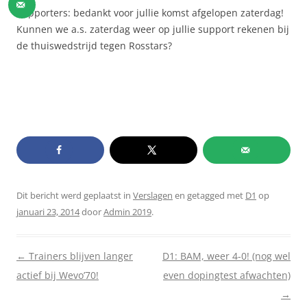
Supporters: bedankt voor jullie komst afgelopen zaterdag!
Kunnen we a.s. zaterdag weer op jullie support rekenen bij
de thuiswedstrijd tegen Rosstars?
Dit bericht werd geplaatst in
Verslagen
en getagged met
D1
op
januari 23, 2014
door
Admin 2019
.
Berichtnavigatie
←
Trainers blijven langer
D1: BAM, weer 4-0! (nog wel
actief bij Wevo’70!
even dopingtest afwachten)
→