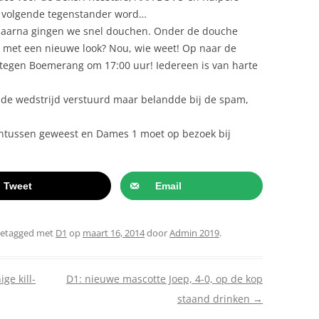
ze volgende tegenstander word…
aarna gingen we snel douchen. Onder de douche
 met een nieuwe look? Nou, wie weet! Op naar de
tegen Boemerang om 17:00 uur! Iedereen is van harte
a de wedstrijd verstuurd maar belandde bij de spam,
s intussen geweest en Dames 1 moet op bezoek bij
Tweet
Email
getagged met
D1
op
maart 16, 2014
door
Admin 2019
.
ge kill-
D1: nieuwe mascotte Joep, 4-0, op de kop
staand drinken
→