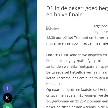
BESTUUR
DAMES
D1 in de beker: goed beg
COMMISSIES
HEREN
en halve finale!
AAN EN AFMELDEN
JEUGD AB
Afgelope
SPORTHAL
MINIS
tegen Ke
18:30 uur bij het Trefpunt om te ver
HISTORIE
RECREAN
migraine en een ooginfectie, maar met
WEBSITE
Om 19:30 uur konden we inspelen en 
De eerste set ging zoals afgesproken
zo konden we lekker ontspannen spel
De tweede set hetzelfde verhaal maar 
lieten Kerkemeijer Gemini de foute
met 25-12.
Op naar de derde en laatste set! Het 
ontspannen spelen. Zo wonnen we dez
3-0 gewonnen en 3x 25-12 binnen een u
beker en zitten er nog 4 teams in de 