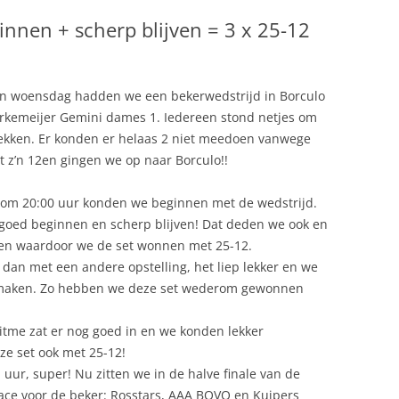
DAMES 1
innen + scherp blijven = 3 x 25-12
DAMES 2
HEREN 1
C
DAMES 3
MEISJES B1
n woensdag hadden we een bekerwedstrijd in Borculo
DAMES 4
MEISJES B2
rkemeijer Gemini dames 1. Iedereen stond netjes om
trekken. Er konden er helaas 2 niet meedoen vanwege
TEN
DAMES 5
MEISJES B3
RECREANTEN
 z’n 12en gingen we op naar Borculo!!
DAMES 6
MEISJES C1
om 20:00 uur konden we beginnen met de wedstrijd.
DAMES 7
; goed beginnen en scherp blijven! Dat deden we ook en
en waardoor we de set wonnen met 25-12.
dan met een andere opstelling, het liep lekker en we
n maken. Zo hebben we deze set wederom gewonnen
ritme zat er nog goed in en we konden lekker
e set ook met 25-12!
ur, super! Nu zitten we in de halve finale van de
race voor de beker: Rosstars, AAA BOVO en Kuipers