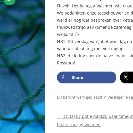
Flevoll. Het is nog afwachten wie on
We bedankten onze toeschouwer en d
werd er nog wat besproken over Petra
thuiswedstrijd aankomende zaterdag 
welkom! 🙂
NB1: Dit verslag van Juliet was dag n
vandaar plaatsing met vertraging.
NB2: de loting voor de halve finale i
Rosstars!
Share
Dit bericht werd geplaatst in
Verslagen
en 
Berichtnavigatie
←
D1: lastig potje dankzij paar ‘omeuni
blocks’ nog gewonnen