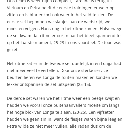
Ons team is weer bijna compleet, Caroline is terug uit
Vietnam en Petra heeft de eerste trainingen er weer op
zitten en is binnenkort ook weer in het veld te zien. De
eerste set begonnen we slapjes aan de wedstrijd, we
moesten volgens Hans nog in het ritme komen. Halverwege
de set kwam dat ritme er ook, maar het bleef spannend tot
op het laatste moment, 25-23 in ons voordeel. De toon was
gezet.
Het ritme zat er in de tweede set duidelijk in en Longa had
niet meer veel te vertellen. Door onze sterke service
beurten lieten we Longa de fouten maken en konden we
lekker ontspannen de set uitspelen (25-15).
De derde set waren we het ritme weer een beetje kwijt en
hadden we vooral onze buitenaanvallers moeite om langs
het hoge blok van Longa te slaan. (20-25). Een vijfsetter
hadden we geen zin in, want de flesjes waren bijna leeg en
Petra wilde ze niet meer vullen, alle reden dus om de