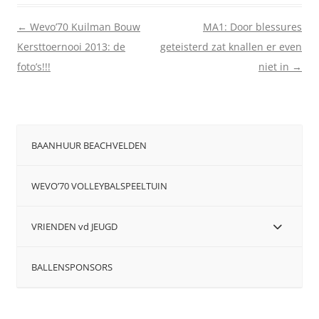
Berichtnavigatie
←
Wevo’70 Kuilman Bouw
MA1: Door blessures
Kersttoernooi 2013: de
geteisterd zat knallen er even
foto’s!!!
niet in
→
BAANHUUR BEACHVELDEN
WEVO’70 VOLLEYBALSPEELTUIN
VRIENDEN vd JEUGD
BALLENSPONSORS