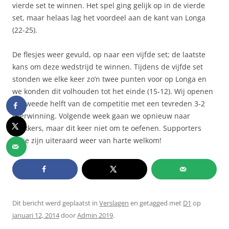
vierde set te winnen. Het spel ging gelijk op in de vierde
set, maar helaas lag het voordeel aan de kant van Longa
(22-25).
De flesjes weer gevuld, op naar een vijfde set; de laatste
kans om deze wedstrijd te winnen. Tijdens de vijfde set
stonden we elke keer zo’n twee punten voor op Longa en
we konden dit volhouden tot het einde (15-12). Wij openen
de tweede helft van de competitie met een tevreden 3-2
overwinning. Volgende week gaan we opnieuw naar
Krekkers, maar dit keer niet om te oefenen. Supporters
jullie zijn uiteraard weer van harte welkom!
Dit bericht werd geplaatst in
Verslagen
en getagged met
D1
op
januari 12, 2014
door
Admin 2019
.