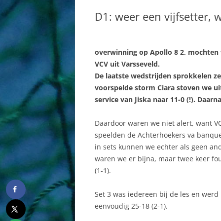
BESTUUR
DAMES
D1: weer een vijfsetter, 
COMMISSIES
HEREN
AAN EN AFMELDEN
JEUGD AB
overwinning op Apollo 8 2, mochten 
SPORTHAL
MINIS
VCV uit Varsseveld.
De laatste wedstrijden sprokkelen 
HISTORIE
RECREAN
voorspelde storm Ciara stoven we ui
service van Jiska naar 11-0 (!). Daarn
WEBSITE
Daardoor waren we niet alert, want V
speelden de Achterhoekers va banque
in sets kunnen we echter als geen an
waren we er bijna, maar twee keer fou
(1-1).
Set 3 was iedereen bij de les en werd 
eenvoudig 25-18 (2-1).