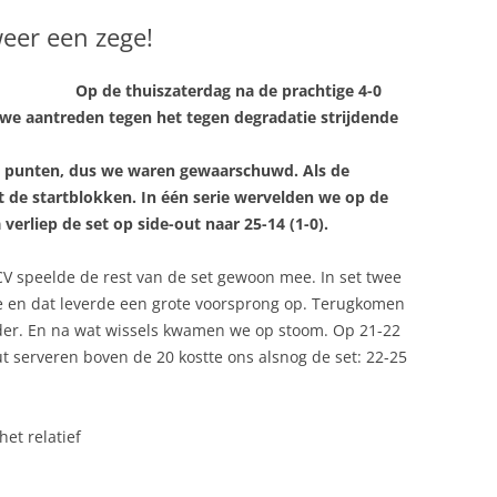
DAMES 1
weer een zege!
DAMES 2
HEREN 1
Op de thuiszaterdag na de prachtige 4-0
C
DAMES 3
MEISJES B1
we aantreden tegen het tegen degradatie strijdende
DAMES 4
MEISJES B2
ze punten, dus we waren gewaarschuwd. Als de
TEN
DAMES 5
MEISJES B3
RECREANTEN
t de startblokken. In één serie wervelden we op de
a verliep de set op side-out naar 25-14 (1-0).
DAMES 6
MEISJES C1
DAMES 7
CV speelde de rest van de set gewoon mee. In set twee
 en dat leverde een grote voorsprong op. Terugkomen
der. En na wat wissels kwamen we op stoom. Op 21-22
t serveren boven de 20 kostte ons alsnog de set: 22-25
het relatief