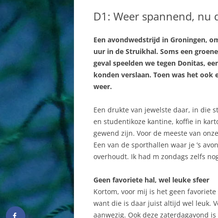
BESTUUR
DAMES
D1: Weer spannend, nu dr
COMMISSIES
HEREN
Een avondwedstrijd in Groningen, o
AAN EN AFMELDEN
JEUGD AB
uur in de Struikhal. Soms een groene
SPORTHAL
MINIS
geval speelden we tegen Donitas, ee
konden verslaan. Toen was het ook 
HISTORIE
RECREAN
weer.
WEBSITE
Een drukte van jewelste daar, in die 
en studentikoze kantine, koffie in ka
gewend zijn. Voor de meeste van onze 
Een van de sporthallen waar je ’s avon
overhoudt. Ik had m zondags zelfs no
Geen favoriete hal, wel leuke sfeer
Kortom, voor mij is het geen favoriete
want die is daar juist altijd wel leuk.
aanwezig. Ook deze zaterdagavond is e