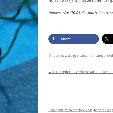
Nu een weekje vrij, op 26 november 
Namens Wevo’70 D1, Gerjan, trainer/coa
Share
Dit bericht werd geplaatst in
Uncategorized
Berichtnavigatie
←
D1: Koploper verliest van nieuwe k
Copyright: De Weerselose Volleybalverenigi