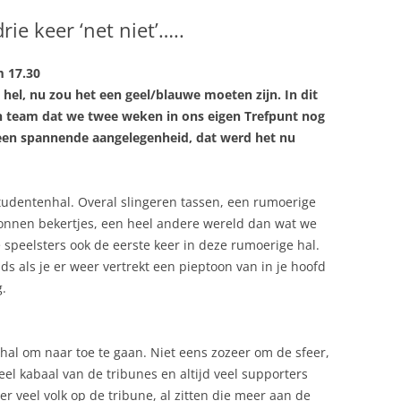
DAMES 1
ie keer ‘net niet’…..
DAMES 2
HEREN 1
m 17.30
C
DAMES 3
MEISJES B1
 hel, nu zou het een geel/blauwe moeten zijn. In dit
DAMES 4
MEISJES B2
n team dat we twee weken in ons eigen Trefpunt nog
een spannende aangelegenheid, dat werd het nu
TEN
DAMES 5
MEISJES B3
RECREANTEN
DAMES 6
MEISJES C1
studentenhal. Overal slingeren tassen, een
rumoerige
DAMES 7
rtonnen bekertjes, een heel andere wereld dan wat we
speelsters ook de eerste keer in deze rumoerige hal.
ds als je er weer vertrekt een pieptoon van in je hoofd
g.
 hal om naar toe te gaan. Niet eens zozeer om de sfeer,
 Veel kabaal van de tribunes en altijd veel supporters
r veel volk op de tribune, al zitten die meer aan de