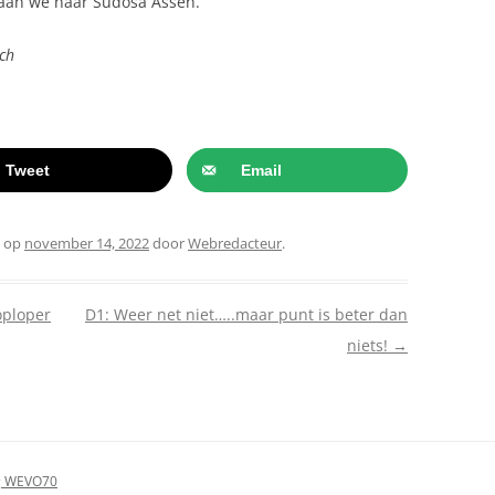
gaan we naar Sudosa Assen.
ch
Tweet
Email
op
november 14, 2022
door
Webredacteur
.
oploper
D1: Weer net niet…..maar punt is beter dan
niets!
→
ng WEVO70