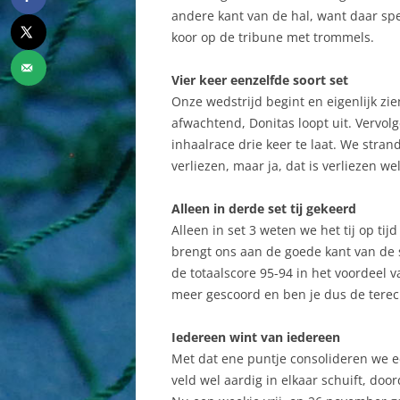
andere kant van de hal, want daar spe
koor op de tribune met trommels.
Vier keer eenzelfde soort set
Onze wedstrijd begint en eigenlijk zie
afwachtend, Donitas loopt uit. Vervol
inhaalrace drie keer te laat. We strand
verliezen, maar ja, dat is verliezen wel
Alleen in derde set tij gekeerd
Alleen in set 3 weten we het tij op tij
brengt ons aan de goede kant van de 
de totaalscore 95-94 in het voordeel v
meer gescoord en ben je dus de terec
Iedereen wint van iedereen
Met dat ene puntje consolideren we een
veld wel aardig in elkaar schuift, doo