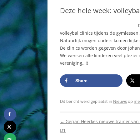
BESTUUR
DAMES
Deze hele week: volleybal
COMMISSIES
HEREN
D
AAN EN AFMELDEN
JEUGD AB
volleybal clinics tijdens de gymlessen
SPORTHAL
MINIS
Natuurlijk mogen ouders komen kijke
De clinics worden gegeven door Johan S
HISTORIE
RECREAN
We wensen alle kinderen veel plezier 
vereniging…!)
WEBSITE
Share
Dit bericht werd geplaatst in
Nieuws
op
mei
Berichtnavigatie
←
Gerjan Heerkes nieuwe trainer van
D1