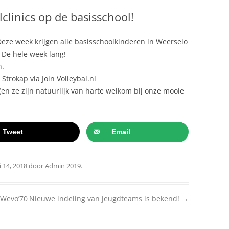
DAMES 1
clinics op de basisschool!
DAMES 2
HEREN 1
eze week krijgen alle basisschoolkinderen in Weerselo
C
DAMES 3
MEISJES B1
. De hele week lang!
DAMES 4
MEISJES B2
n.
trokap via Join Volleybal.nl
TEN
DAMES 5
MEISJES B3
RECREANTEN
(en ze zijn natuurlijk van harte welkom bij onze mooie
DAMES 6
MEISJES C1
DAMES 7
Tweet
Email
 14, 2018
door
Admin 2019
.
 Wevo’70
Nieuwe indeling van jeugdteams is bekend!
→