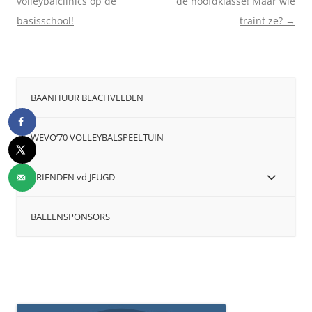
volleybalclinics op de
de hoofdklasse! Maar wie
basisschool!
traint ze?
→
BAANHUUR BEACHVELDEN
WEVO’70 VOLLEYBALSPEELTUIN
VRIENDEN vd JEUGD
BALLENSPONSORS