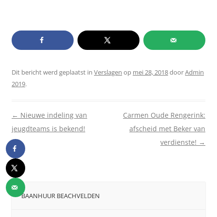
Dit bericht werd geplaatst in
Verslagen
op
mei 28, 2018
door
Admin
2019
.
Berichtnavigatie
←
Nieuwe indeling van
Carmen Oude Rengerink:
jeugdteams is bekend!
afscheid met Beker van
verdienste!
→
BAANHUUR BEACHVELDEN