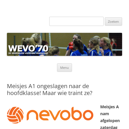
Zoeken
naar:
Ga
Menu
naar
de
inhoud
Meisjes A1 ongeslagen naar de
hoofdklasse! Maar wie traint ze?
Meisjes A
nam
afgelopen
zaterdag