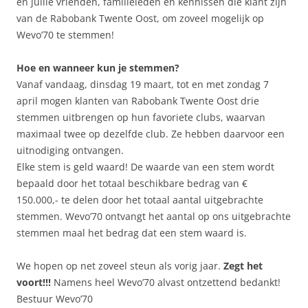
en jullie vrienden, familieleden en kennissen die klant zijn
van de Rabobank Twente Oost, om zoveel mogelijk op
Wevo’70 te stemmen!
Hoe en wanneer kun je stemmen?
Vanaf vandaag, dinsdag 19 maart, tot en met zondag 7
april mogen klanten van Rabobank Twente Oost drie
stemmen uitbrengen op hun favoriete clubs, waarvan
maximaal twee op dezelfde club. Ze hebben daarvoor een
uitnodiging ontvangen.
Elke stem is geld waard! De waarde van een stem wordt
bepaald door het totaal beschikbare bedrag van €
150.000,- te delen door het totaal aantal uitgebrachte
stemmen. Wevo’70 ontvangt het aantal op ons uitgebrachte
stemmen maal het bedrag dat een stem waard is.
We hopen op net zoveel steun als vorig jaar.
Zegt het
voort!!!
Namens heel Wevo’70 alvast ontzettend bedankt!
Bestuur Wevo’70