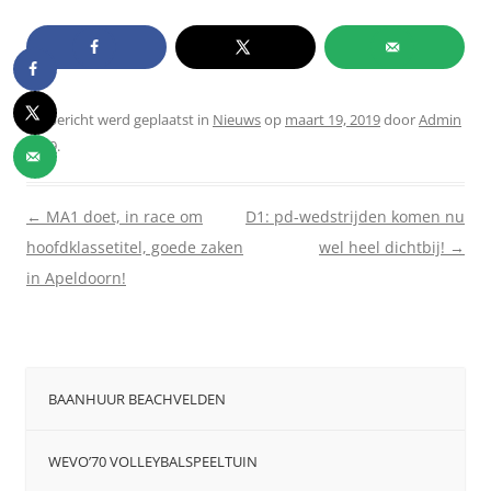
Dit bericht werd geplaatst in
Nieuws
op
maart 19, 2019
door
Admin
2019
.
Berichtnavigatie
←
MA1 doet, in race om
D1: pd-wedstrijden komen nu
hoofdklassetitel, goede zaken
wel heel dichtbij!
→
in Apeldoorn!
BAANHUUR BEACHVELDEN
WEVO’70 VOLLEYBALSPEELTUIN