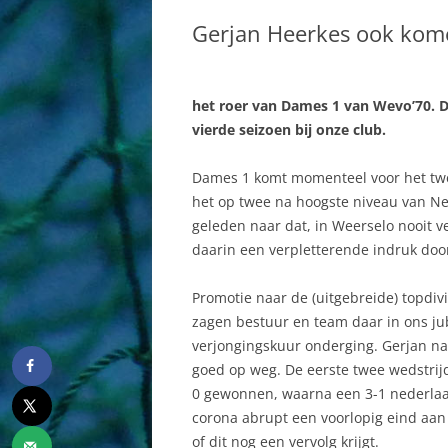
BESTUUR
DAMES
Gerjan Heerkes ook kome
COMMISSIES
HEREN
AAN EN AFMELDEN
JEUGD AB
het roer van Dames 1 van Wevo’70. De
SPORTHAL
MINIS
vierde seizoen bij onze club.
HISTORIE
RECREAN
Dames 1 komt momenteel voor het twee
het op twee na hoogste niveau van Ne
WEBSITE
geleden naar dat, in Weerselo nooit 
daarin een verpletterende indruk door
Promotie naar de (uitgebreide) topdi
zagen bestuur en team daar in ons ju
verjongingskuur onderging. Gerjan n
goed op weg. De eerste twee wedstrij
0 gewonnen, waarna een 3-1 nederlaa
corona abrupt een voorlopig eind aan
of dit nog een vervolg krijgt.