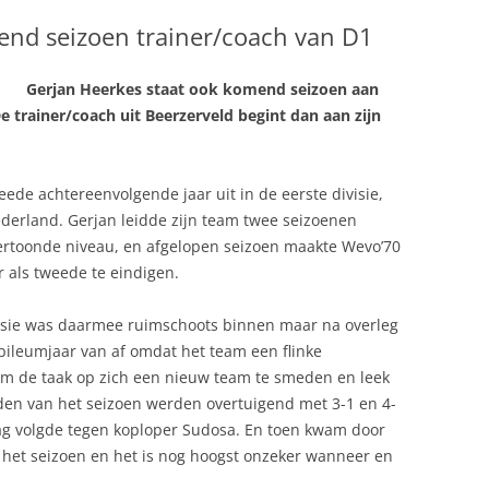
DAMES 1
nd seizoen trainer/coach van D1
DAMES 2
HEREN 1
Gerjan Heerkes staat ook komend seizoen aan
C
DAMES 3
MEISJES B1
 trainer/coach uit Beerzerveld begint dan aan zijn
DAMES 4
MEISJES B2
TEN
DAMES 5
MEISJES B3
RECREANTEN
de achtereenvolgende jaar uit in de eerste divisie,
derland. Gerjan leidde zijn team twee seizoenen
DAMES 6
MEISJES C1
vertoonde niveau, en afgelopen seizoen maakte Wevo’70
DAMES 7
 als tweede te eindigen.
visie was daarmee ruimschoots binnen maar na overleg
bileumjaar van af omdat het team een flinke
am de taak op zich een nieuw team te smeden en leek
den van het seizoen werden overtuigend met 3-1 en 4-
g volgde tegen koploper Sudosa. En toen kwam door
 het seizoen en het is nog hoogst onzeker wanneer en