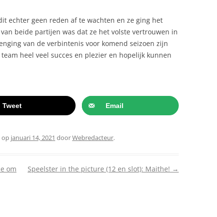
it echter geen reden af te wachten en ze ging het
van beide partijen was dat ze het volste vertrouwen in
enging van de verbintenis voor komend seizoen zijn
eam heel veel succes en plezier en hopelijk kunnen
Tweet
Email
op
januari 14, 2021
door
Webredacteur
.
tie om
Speelster in the picture (12 en slot): Maithe!
→