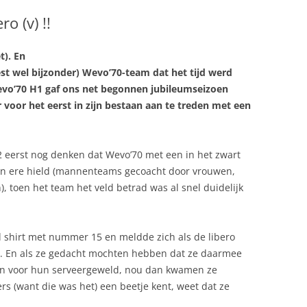
DAMES 1
o (v) !!
DAMES 2
HEREN 1
t). En
C
DAMES 3
MEISJES B1
st wel bijzonder) Wevo’70-team dat het tijd werd
DAMES 4
MEISJES B2
Wevo’70 H1 gaf ons net begonnen jubileumseizoen
 voor het eerst in zijn bestaan aan te treden met een
TEN
DAMES 5
MEISJES B3
RECREANTEN
DAMES 6
MEISJES C1
eerst nog denken dat Wevo’70 met een in het zwart
DAMES 7
 in ere hield (mannenteams gecoacht door vrouwen,
toen het team het veld betrad was al snel duidelijk
d shirt met nummer 15 en meldde zich als de libero
…. En als ze gedacht mochten hebben dat ze daarmee
en voor hun serveergeweld, nou dan kwamen ze
 (want die was het) een beetje kent, weet dat ze