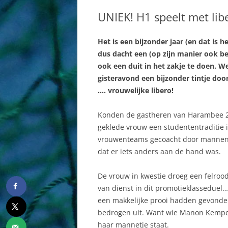
BESTUUR
DAMES
UNIEK! H1 speelt met liber
COMMISSIES
HEREN
Het is een bijzonder jaar (en dat is he
AAN EN AFMELDEN
JEUGD AB
dus dacht een (op zijn manier ook be
SPORTHAL
MINIS
ook een duit in het zakje te doen. 
gisteravond een bijzonder tintje door
HISTORIE
RECREAN
…. vrouwelijke libero!
WEBSITE
Konden de gastheren van Harambee 2 
geklede vrouw een studententraditie
vrouwenteams gecoacht door mannen), 
dat er iets anders aan de hand was.
De vrouw in kwestie droeg een felroo
van dienst in dit promotieklasseduel
een makkelijke prooi hadden gevond
bedrogen uit. Want wie Manon Kempers
haar mannetje staat.