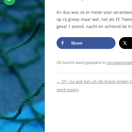
En dus was ze er mede voor verantwoo
op rij greep maar wel, net als FC Twe
geval 1 avond, nacht en ochtend de tro
Share
Dit bericht werd geplaatst in
Uncategorized
Berichtnavigatie
←
D1: na wat kat-uit-de-boom-kijken 
sterk begin