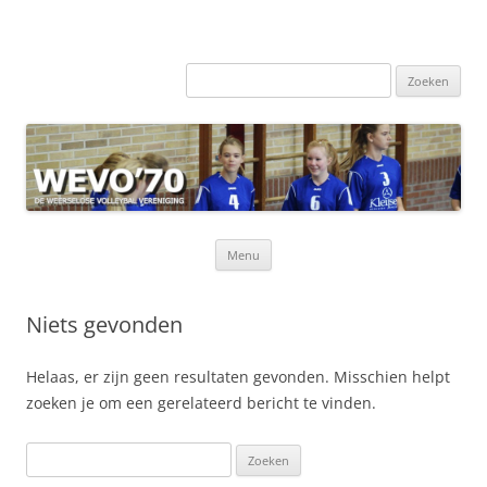
Zoeken
naar:
Ga
Menu
naar
de
inhoud
Niets gevonden
Helaas, er zijn geen resultaten gevonden. Misschien helpt
zoeken je om een gerelateerd bericht te vinden.
Zoeken
naar: